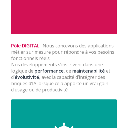
Pôle DIGITAL
: Nous concevons des applications
métier sur mesure pour répondre à vos besoins
fonctionnels réels.
Nos développements s’inscrivent dans une
logique de
performance
, de
maintenabilité
et
d’
évolutivité
, avec la capacité d’intégrer des
briques d’IA lorsque cela apporte un vrai gain
d’usage ou de productivité.