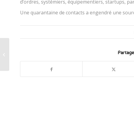
d’ordres, systémiers, équipementiers, startups, p
Une quarantaine de contacts a engendré une sour
SYNOVIA accompagne OUIBUS dans
Partage
la réalisation d’une application
destinée...