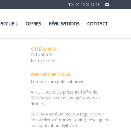
Tél.
01 46 05 65 98
ACCUEIL
OFFRES
RÉALISATIONS
CONTACT
CATÉGORIES
Actualités
Références
DERNIERS ARTICLES
Lorem ipsum dolor sit amet
AIR ET COSMOS présente l’offre de
SYNOVIA destinée aux opérateurs de
drones
SYNOVIA créé un Meetup régulier pour
son atelier « Comment (faire) développer
son application digitale »