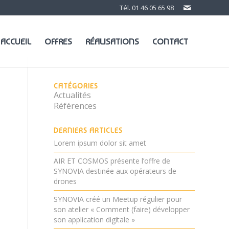
Tél.
01 46 05 65 98
ACCUEIL
OFFRES
RÉALISATIONS
CONTACT
CATÉGORIES
Actualités
Références
DERNIERS ARTICLES
Lorem ipsum dolor sit amet
AIR ET COSMOS présente l’offre de
SYNOVIA destinée aux opérateurs de
drones
SYNOVIA créé un Meetup régulier pour
son atelier « Comment (faire) développer
son application digitale »