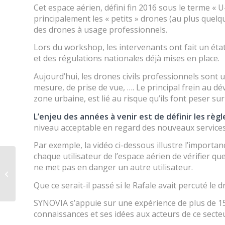
Cet espace aérien, défini fin 2016 sous le terme 
principalement les « petits » drones (au plus quelqu
des drones à usage professionnels.
Lors du workshop, les intervenants ont fait un état 
et des régulations nationales déjà mises en place.
Aujourd’hui, les drones civils professionnels sont u
mesure, de prise de vue, …. Le principal frein au 
zone urbaine, est lié au risque qu’ils font peser su
L’enjeu des années à venir est de définir les règ
niveau acceptable en regard des nouveaux services
Par exemple, la vidéo ci-dessous illustre l’importa
chaque utilisateur de l’espace aérien de vérifier que
SYNOVIA réalise le nouveau site
ne met pas en danger un autre utilisateur.
d’un cabinet de conseil spécialisé
dans...
Que ce serait-il passé si le Rafale avait percuté le d
SYNOVIA s’appuie sur une expérience de plus de 1
connaissances et ses idées aux acteurs de ce secte